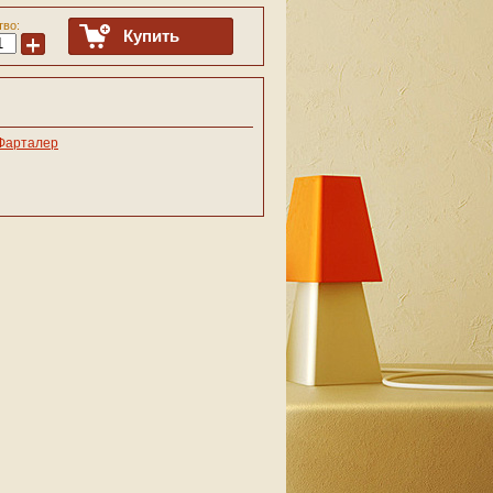
тво:
Купить
+
Фарталер