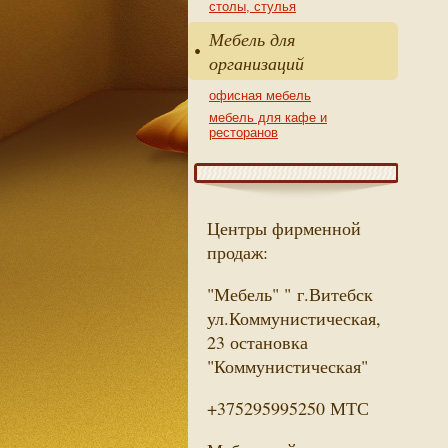
столы, стулья
Мебель для
организаций
офисная мебель
мебель для кафе и
ресторанов
Центры фирменной
продаж:
"Мебель" " г.Витебск
ул.Коммунистическая,
23 остановка
"Коммунистическая"
+375295995250 МТС