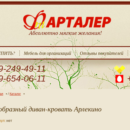
УПИТЬ?
Мебель для организаций
Отзывы покупателей
9-249-49-11
9-654-06-11
ая
/
Каталог
образный диван-кровать Арлекино
кул:
нет